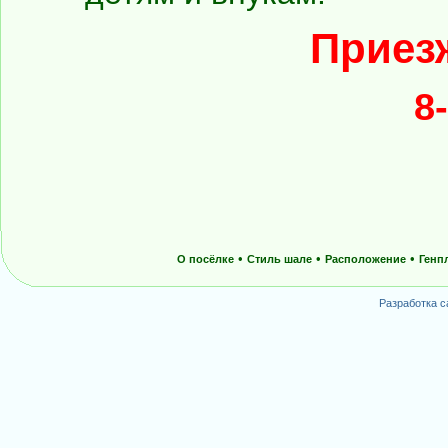
Приез
8
•
•
•
О посёлке
Стиль шале
Расположение
Генп
Разработка с