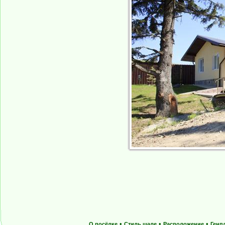
•
•
•
О посёлке
Стиль шале
Расположение
Генп