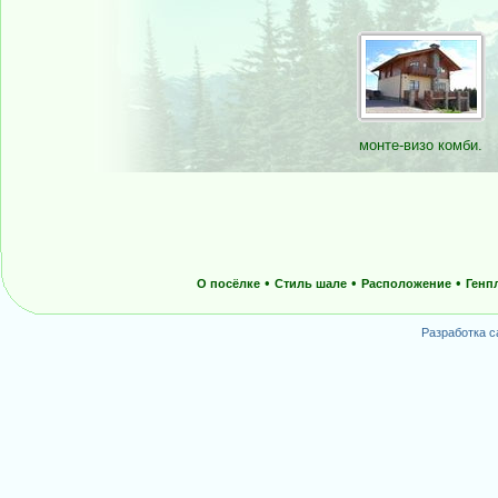
монте-визо комби.
•
•
•
О посёлке
Стиль шале
Расположение
Генп
Разработка с