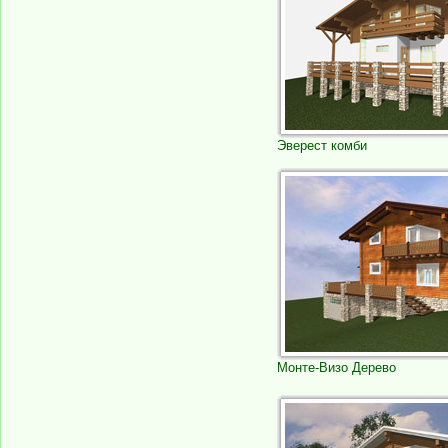
Эверест комби
Монте-Визо Дерево