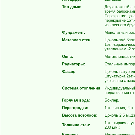
Тип дома:
Двухэтажный с 
тремя балконам
Перекрытие цоко
перекрытие 1эт.
из клееного брус
Фундамент:
Монолитный рос
Материал стен:
Цоколь-ж/б блок
1эт..-керамическ
утеплением -2 э
Окна:
Металлопластик
Радиаторы:
Стальные импор
Фасад:
Цоколь-натураль
штукатурка,2эт.
укрывным атмос
Система отопления:
Индивидуальный
подключения газ
Горячая вода:
Бойлер.
Перегородки:
1эт.-кирпич, 2эт
Высота потолков:
Цоколь 2.5 м.,1эт
1эт.- кирпич с у
Толщина стен:
200 мм.;
Кровля:
Металлочерепиц